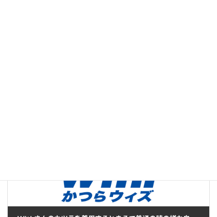
執筆・編集：
かつら
編集部
With
運営：株式会社ウィズアルファ
この記事は、かつら・ウィッグの製品案内やお客様相
談、提携美容室との連携などに20年以上携わってきたス
タッフが、現場で培った知識と経験をもとに制作し、内
容を確認したうえで公開しています。[
記事制作・編集
方針について
]
お客さまの声・クチコミ
カテゴリー
男性
タグ