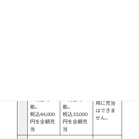
修
理
修理対応1回
回
数
保証修理の
保証修理の
ご利用がな
ご利用がな
保証修理
かった場
かった場
のご利用
合、納品日
合、納品日
がなかっ
から７年以
から７年以
充
た場合で
内なら、次
内なら、次
当
も、次回
回のかつら
回のかつら
金
のかつら
ご購入費用
ご購入費用
額
ご購入費
に充当可
に充当可
用に充当
能。
能。
はできま
税込44,000
税込33,000
せん。
円を全額充
円を全額充
当
当