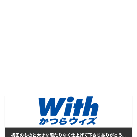
執筆・編集：
かつら
編集部
With
運営：株式会社ウィズアルファ
この記事は、かつら・ウィッグの製品案内やお客様相
談、提携美容室との連携などに20年以上携わってきたス
タッフが、現場で培った知識と経験をもとに制作し、内
容を確認したうえで公開しています。[
記事制作・編集
方針について
]
お客さまの声・クチコミ
カテゴリー
男性
タグ
初回のものと大きな隔たりなく仕上げて下さりありがとうございます