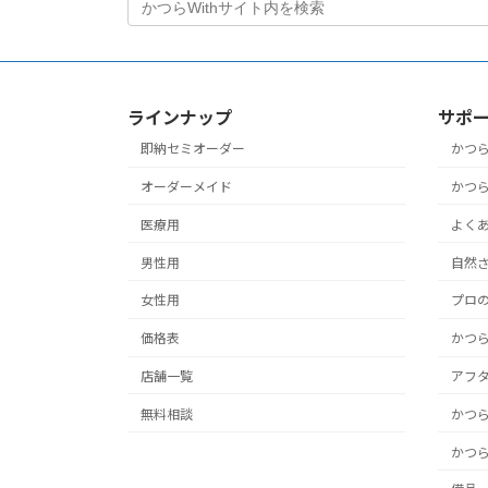
ラインナップ
サポ
即納セミオーダー
かつ
オーダーメイド
かつ
医療用
よく
男性用
自然さ
女性用
プロ
価格表
かつ
店舗一覧
アフ
無料相談
かつ
かつ