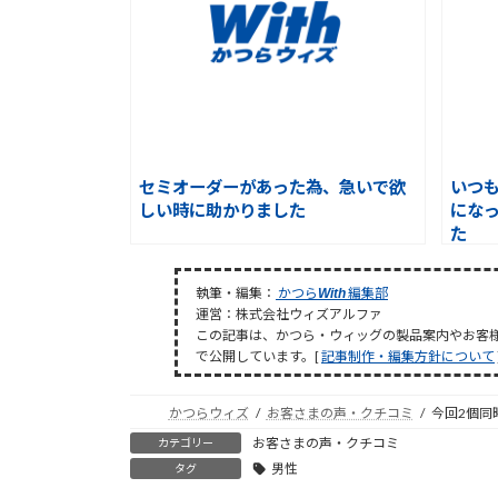
セミオーダーがあった為、急いで欲
いつ
しい時に助かりました
にな
た
執筆・編集：
かつら
編集部
With
運営：株式会社ウィズアルファ
この記事は、かつら・ウィッグの製品案内やお客
で公開しています。[
記事制作・編集方針について
かつらウィズ
お客さまの声・クチコミ
今回2個同
お客さまの声・クチコミ
カテゴリー
男性
タグ