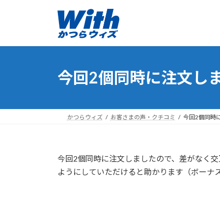
コ
ナ
ン
ビ
テ
ゲ
ン
ー
ツ
シ
へ
ョ
今回2個同時に注文し
ス
ン
キ
に
ッ
移
プ
動
かつらウィズ
お客さまの声・クチコミ
今回2個同時
今回2個同時に注文しましたので、差がなく交
ようにしていただけると助かります（ボーナ