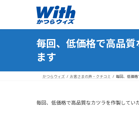
コ
ナ
ン
ビ
テ
ゲ
ン
ー
ツ
シ
毎回、低価格で高品質
へ
ョ
ス
ン
ます
キ
に
ッ
移
プ
動
かつらウィズ
お客さまの声・クチコミ
毎回、低価格
毎回、低価格で高品質なカツラを作製してい