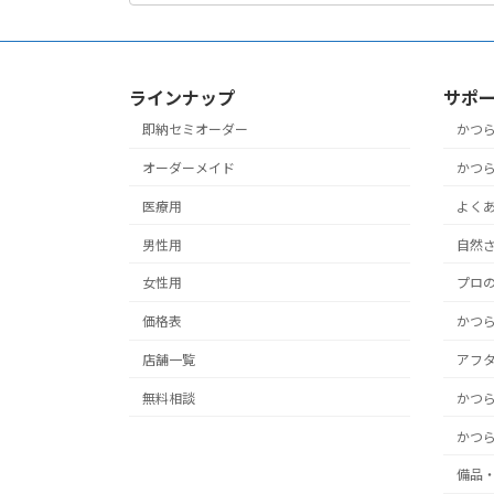
ラインナップ
サポ
即納セミオーダー
かつ
オーダーメイド
かつ
医療用
よく
男性用
自然さ
女性用
プロ
価格表
かつ
店舗一覧
アフ
無料相談
かつ
かつ
備品