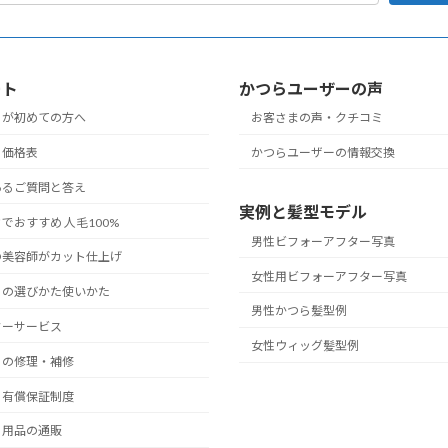
ート
かつらユーザーの声
らが初めての方へ
お客さまの声・クチコミ
ら価格表
かつらユーザーの情報交換
あるご質問と答え
実例と髪型モデル
でおすすめ 人毛100%
男性ビフォーアフター写真
の美容師がカット仕上げ
女性用ビフォーアフター写真
らの選びかた使いかた
男性かつら髪型例
ターサービス
女性ウィッグ髪型例
らの修理・補修
ら有償保証制度
・用品の通販