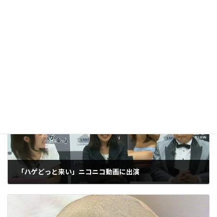
タッフが、現場で培った知識と経験をもとに制作し、内
容を確認したうえで公開しています。[
記事制作・編集
方針について
]
お客さまの声・クチコミ
カテゴリー
男性
タグ
「ハゲどっと来い」ニコニコ動画に出演
2016年11月13日