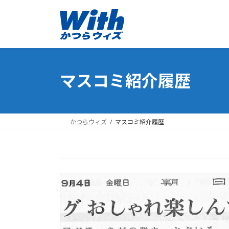
コ
ナ
ン
ビ
テ
ゲ
ン
ー
ツ
シ
へ
ョ
マスコミ紹介履歴
ス
ン
キ
に
ッ
移
プ
動
かつらウィズ
マスコミ紹介履歴