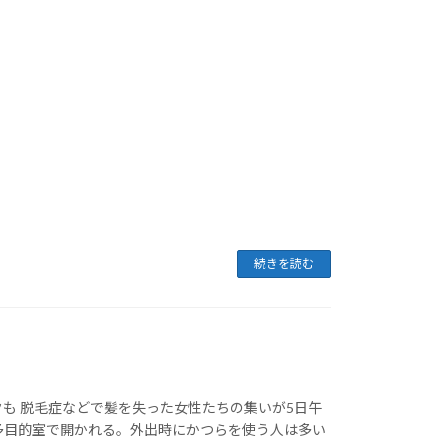
続きを読む
クも 脱毛症などで髪を失った女性たちの集いが5日午
多目的室で開かれる。外出時にかつらを使う人は多い