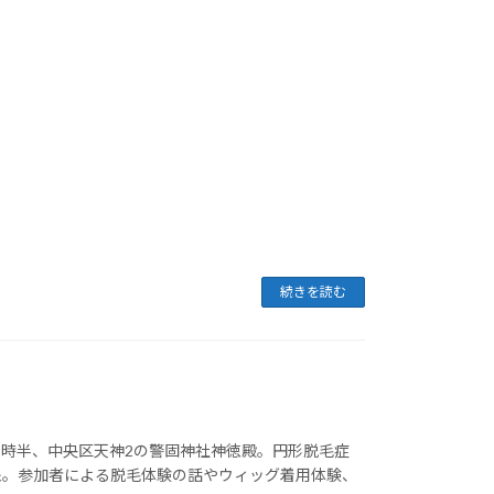
続きを読む
日13時半、中央区天神2の警固神社神徳殿。円形脱毛症
象。参加者による脱毛体験の話やウィッグ着用体験、