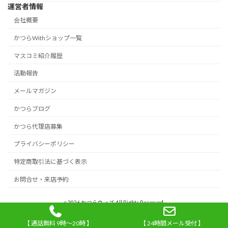
運営者情報
会社概要
かつらWithショップ一覧
マスコミ紹介履歴
活動報告
メールマガジン
かつらブログ
かつら代理店募集
プライバシーポリシー
特定商取引法に基づく表示
お問合せ・来店予約
c 2026 かつらウィズ All Rights Reserved.
【 通話無料 9時～20時 】
【 24時間メール受付 】