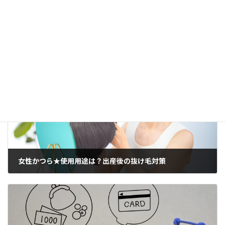
容を確認したうえで公開しています。[
記事制作・編集
方針について
]
かつらブログ
カテゴリー
女性かつら★使用用途は？出産後の抜け毛対策
2014年2月23日