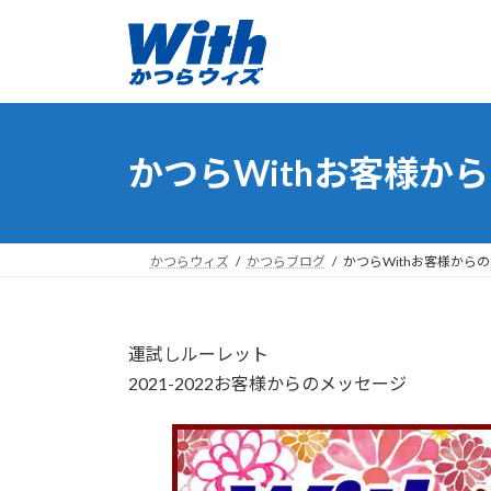
コ
ナ
ン
ビ
テ
ゲ
ン
ー
ツ
シ
へ
ョ
かつらWithお客様から
ス
ン
キ
に
ッ
移
プ
動
かつらウィズ
かつらブログ
かつらWithお客様からの
運試しルーレット
2021-2022お客様からのメッセージ