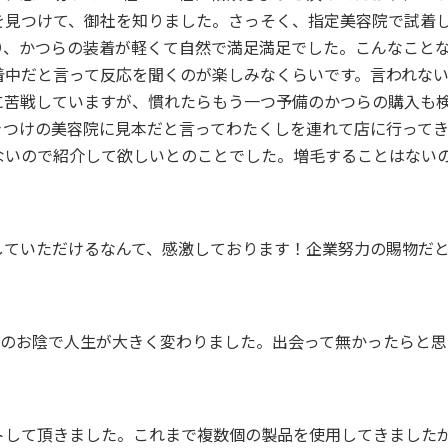
を見つけて、御社を知りました。さっそく、指定美容院で試着
り、かつらの装着が軽くて自然で満足満足でした。こんなこと
着中だと言って反応を聞くのが楽しみなくらいです。言われな
に苦戦していますが、慣れたらもう一つ予備のかつらの購入も
きつけの美容院に見本だと言ってわたくしを連れて店に行って
ないので紹介して欲しいとのことでした。増毛することはない
していただけるなんて、感激しております！企業努力の賜物だ
thのお陰で人生が大きく変わりました。出会って無かったらと
トして頂きました。これまで複数個の製品を使用してきました