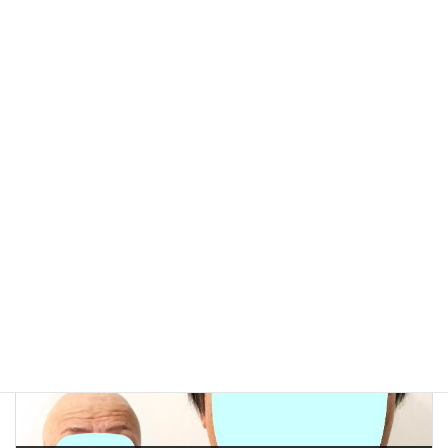
執筆・編集：
かつら
編集部
With
運営：株式会社ウィズアルファ
この記事は、かつら・ウィッグの製品案内やお客様相談、
提携美容室との連携などに20年以上携わってきたスタッフ
が、現場で培った知識と経験をもとに制作し、内容を確認
したうえで公開しています。[
記事制作・編集方針について
]
男性かつら髪型例
カテゴリー
男性
タグ