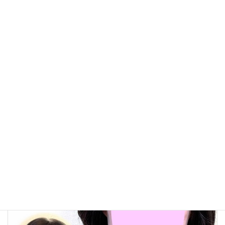
ィズで』かつらWith感想
つらWith感想ご紹介
ご紹介
執筆・編集：
かつら
編集部
With
運営：株式会社ウィズアルファ
この記事は、かつら・ウィッグの製品案内やお客様相
談、提携美容室との連携などに20年以上携わってきたス
タッフが、現場で培った知識と経験をもとに制作し、内
容を確認したうえで公開しています。[
記事制作・編集
方針について
]
お客さまの声・クチコミ
、
メルマガ バックナンバー
カテゴリー
かつらWith感想
タグ