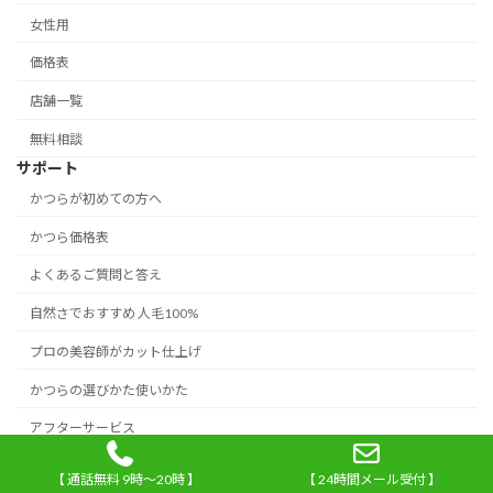
女性用
価格表
店舗一覧
無料相談
サポート
かつらが初めての方へ
かつら価格表
よくあるご質問と答え
自然さでおすすめ 人毛100%
プロの美容師がカット仕上げ
かつらの選びかた使いかた
アフターサービス
かつらの修理・補修
【 通話無料 9時～20時 】
【 24時間メール受付 】