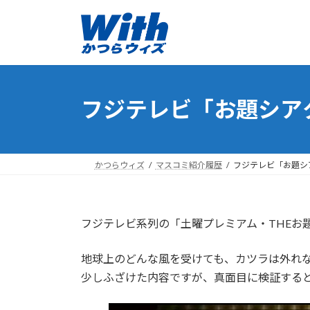
コ
ナ
ン
ビ
テ
ゲ
ン
ー
ツ
シ
へ
ョ
フジテレビ「お題シアタ
ス
ン
キ
に
ッ
移
プ
動
かつらウィズ
マスコミ紹介履歴
フジテレビ「お題シア
フジテレビ系列の「土曜プレミアム・THEお題
地球上のどんな風を受けても、カツラは外れ
少しふざけた内容ですが、真面目に検証する