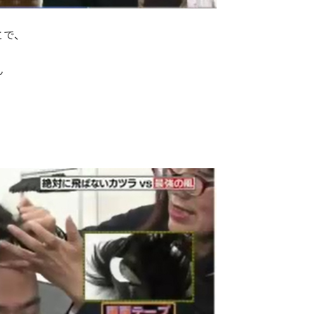
とで、
ん