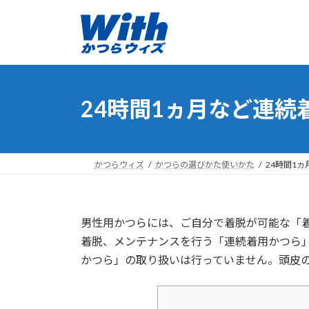
コ
ナ
ン
ビ
テ
ゲ
ン
ー
ツ
シ
へ
ョ
24時間1ヵ月など連
ス
ン
キ
に
ッ
移
プ
動
かつらウィズ
かつらの選びかた使いかた
24時間1
男性用かつらには、ご自分で着脱が可能な「
着脱、メンテナンスを行う「連続着用かつら
かつら」の取り扱いは行っていません。頭皮