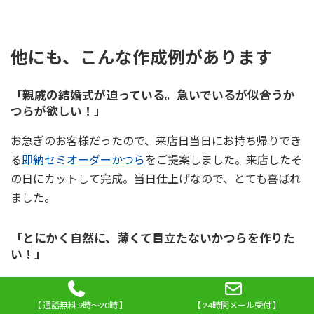
他にも、こんな作成例があります
「親戚の結婚式が迫っている。急いでいるが似合うか
つらが欲しい！」
お急ぎのお客様だったので、来店日当日にお持ち帰りでき
る
即納セミオーダーかつら
をご提案しました。来店したそ
の日にカットして完成。当日仕上げなので、とても喜ばれ
ました。
「とにかく自然に、薄くて目立たないかつらを作りた
い！」
年齢相応に毛量の少ないカツラを希望されましたので、毛
量が少なくなるように植毛して作製しました。また、スト
【 通話無料 9時～20時 】
【 24時間メール受付 】