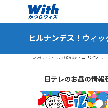
コ
ナ
ン
ビ
テ
ゲ
ン
ー
ツ
シ
へ
ョ
ヒルナンデス！ウィッ
ス
ン
キ
に
ッ
移
プ
動
かつらウィズ
マスコミ紹介履歴
ヒルナンデス！ウィ
日テレのお昼の情報