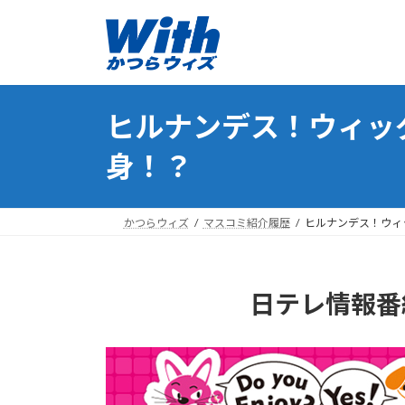
コ
ナ
ン
ビ
テ
ゲ
ン
ー
ツ
シ
ヒルナンデス！ウィッ
へ
ョ
ス
ン
身！？
キ
に
ッ
移
プ
動
かつらウィズ
マスコミ紹介履歴
ヒルナンデス！ウィ
日テレ情報番