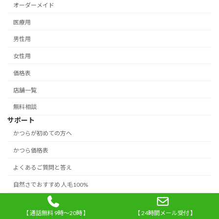
オーダーメイド
医療用
男性用
女性用
価格表
店舗一覧
無料相談
サポート
かつらが初めての方へ
かつら価格表
よくあるご質問と答え
自然さでおすすめ 人毛100%
プロの美容師がカット仕上げ
【 通話無料 9時～20時 】
【 24時間メール受付 】
かつらの選びかた使いかた