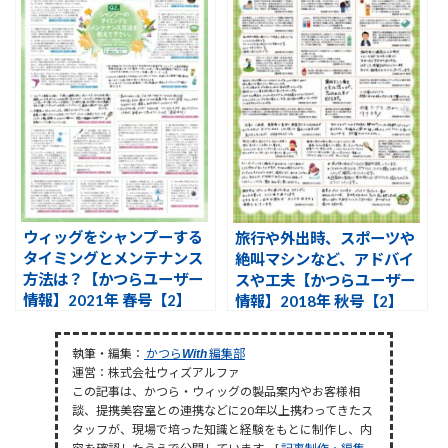
ウィッグをシャンプーする
旅行や外出時、スポーツや
タイミングとメンテナンス
絶叫マシンなど、アドバイ
方法は？【かつらユーザー
スや工夫【かつらユーザー
情報】2021年 春号【2】
情報】2018年 秋号【2】
執筆・編集：
かつら
編集部
With
運営：株式会社ウィズアルファ
この記事は、かつら・ウィッグの製品案内やお客様相
談、提携美容室との連携などに20年以上携わってきたス
タッフが、現場で培った知識と経験をもとに制作し、内