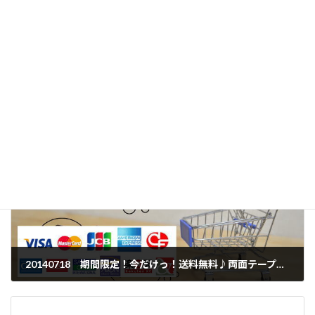
この記事は、かつら・ウィッグの製品案内やお客様相
談、提携美容室との連携などに20年以上携わってきたス
タッフが、現場で培った知識と経験をもとに制作し、内
容を確認したうえで公開しています。[
記事制作・編集
方針について
]
かつらブログ
カテゴリー
20140718 期間限定！今だけっ！送料無料♪両面テープ５個セット
2014年8月19日