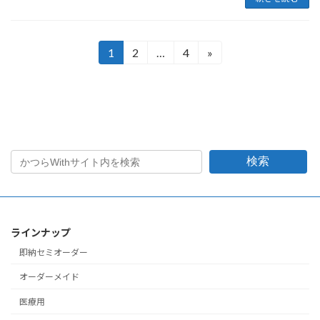
投
1
2
…
4
»
固
固
固
定
定
定
稿
ペ
ペ
ペ
の
ー
ー
ー
ペ
ジ
ジ
ジ
ー
検索
ジ
送
り
ラインナップ
即納セミオーダー
オーダーメイド
医療用