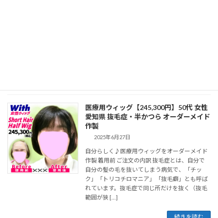
2025年6月27日
素敵な医療用かつらへカット仕上げしました 着
用前 ご注文の内訳 脱毛症のため頭全体の髪が抜
けている全脱毛状態の男性です。頭全体をすべ
て覆ってカバーする全頭タイプのフルウィッグ
を選択する、となりました。
続きを読む
医療用ウィッグ【245,300円】50代 女性
愛知県 抜毛症・半かつら オーダーメイド
作製
2025年6月27日
自分らしく♪医療用ウィッグをオーダーメイド
作製 着用前 ご注文の内訳 抜毛症とは、自分で
自分の髪の毛を抜いてしまう病気で、「チッ
ク」「トリコチロマニア」「抜毛癖」とも呼ば
れています。抜毛症で同じ所だけを抜く（抜毛
範囲が狭 […]
続きを読む