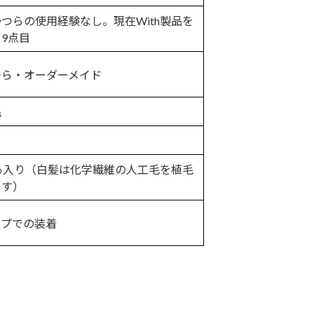
つらの使用経験なし。現在With製品を
9点目
つら・オーダーメイド
毛
％入り（白髪は化学繊維の人工毛を植毛
ます）
ープでの装着