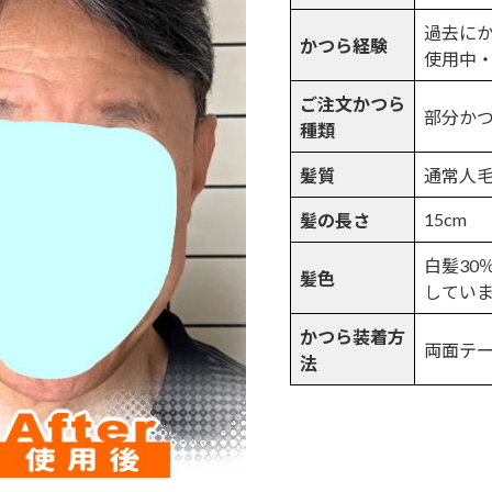
過去にか
かつら経験
使用中・
ご注文かつら
部分か
種類
髪質
通常人
15cm
髪の長さ
白髪30
髪色
してい
かつら装着方
両面テ
法