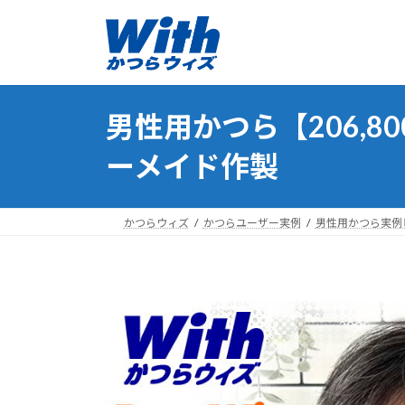
コ
ナ
ン
ビ
テ
ゲ
ン
ー
ツ
シ
男性用かつら【206,8
へ
ョ
ス
ン
ーメイド作製
キ
に
ッ
移
プ
動
かつらウィズ
かつらユーザー実例
男性用かつら実例