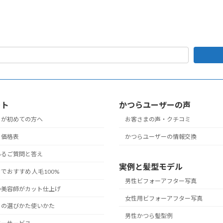
ート
かつらユーザーの声
らが初めての方へ
お客さまの声・クチコミ
ら価格表
かつらユーザーの情報交換
あるご質問と答え
実例と髪型モデル
でおすすめ 人毛100%
男性ビフォーアフター写真
の美容師がカット仕上げ
女性用ビフォーアフター写真
らの選びかた使いかた
男性かつら髪型例