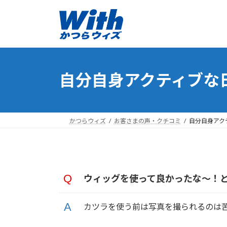
コ
ナ
ン
ビ
テ
ゲ
ン
ー
ツ
シ
へ
ョ
自分自身アクティブな日
ス
ン
キ
に
ッ
移
プ
動
かつらウィズ
お客さまの声・クチコミ
自分自身アクテ
ウィッグを使って良かったな～！
カツラを使う前は写真を撮られるのは