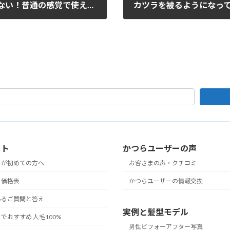
カツラはファッション！隠すような物ではない！普通の感覚で使える！岡山 60代 (男性)
2019年8月18日
ート
かつらユーザーの声
らが初めての方へ
お客さまの声・クチコミ
ら価格表
かつらユーザーの情報交換
あるご質問と答え
実例と髪型モデル
でおすすめ 人毛100%
男性ビフォーアフター写真