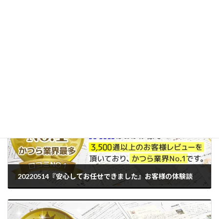
この記事は、かつら・ウィッグの製品案内やお客様相
談、提携美容室との連携などに20年以上携わってきたス
タッフが、現場で培った知識と経験をもとに制作し、内
容を確認したうえで公開しています。[
記事制作・編集
方針について
]
メルマガ バックナンバー
カテゴリー
20220514『安心してお任せできました』お客様の体験談
2022年5月14日