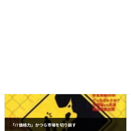
執筆・編集：
かつら
編集部
With
運営：株式会社ウィズアルファ
この記事は、かつら・ウィッグの製品案内やお客様相
談、提携美容室との連携などに20年以上携わってきたス
タッフが、現場で培った知識と経験をもとに制作し、内
容を確認したうえで公開しています。[
記事制作・編集
方針について
]
かつらWith認定ウィッグ技術講習会
カテゴリー
「IT価格力」かつら市場を切り崩す