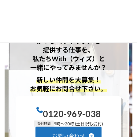
全国の理容室・
\
/
美容室の皆様！
お客様に心より喜ばれる
かつら（ウィッグ）を
提供する仕事を、
私たちWith（ウィズ）と
一緒にやってみませんか？
新しい仲間を大募集！
お気軽にお問合せ下さい。
0120-969-038
9時〜20時
(土日祝も受付)
受付時間
お問い合わせ