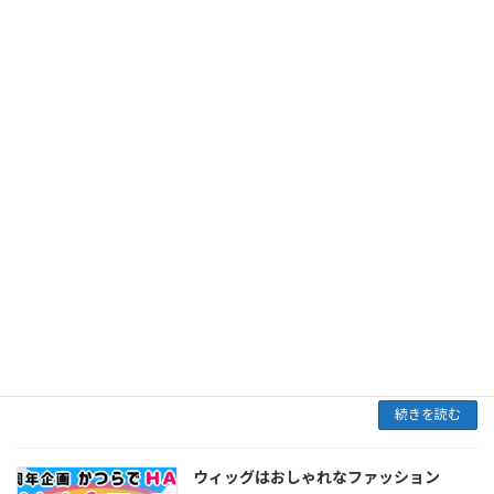
あやそうとして近づくと、いままでは逃げ避け
られていましたが、ウィッグをつけるようにな
ってからは、おもちゃやおやつなどを使わずと
もニコニコしながら近寄ってきてくれるように
なりました […]
続きを読む
変わらないので若く見られる
2024年2月5日
もう若い頃から薄くなっていたので確かカツラ
の装着は27.8だったと思います。もう結婚して
いたので妻と同席して説明受けて購入決意しま
した。 もうそのメーカーさんとはトラブルもあ
ってやめて、また次のメーカーさんとお付き合
い。 […]
続きを読む
ウィッグはおしゃれなファッション