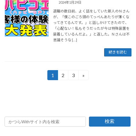
2024年1月29日
退職の数日前、よく話をしていた新人のＮさん
が、「僕このごろ頭のてっぺんあたりが薄くな
ってきてるんです。」と話しかけてきたので、
「心配ない！私もそうだったが今は特殊装置を
装着しているんだよ。」と返した。Ｎさんは不
思議そうな […]
続きを読む
投
1
2
3
»
固
固
固
定
定
定
稿
ペ
ペ
ペ
の
ー
ー
ー
ペ
ジ
ジ
ジ
ー
検索
ジ