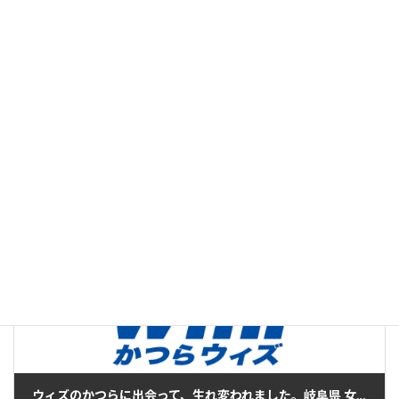
執筆・編集：
かつら
編集部
With
運営：株式会社ウィズアルファ
この記事は、かつら・ウィッグの製品案内やお客様相
談、提携美容室との連携などに20年以上携わってきたス
タッフが、現場で培った知識と経験をもとに制作し、内
容を確認したうえで公開しています。[
記事制作・編集
方針について
]
お客さまの声・クチコミ
カテゴリー
女性
熱いエール
タグ
ウィズのかつらに出会って、生れ変われました。岐阜県 女性 (20代)