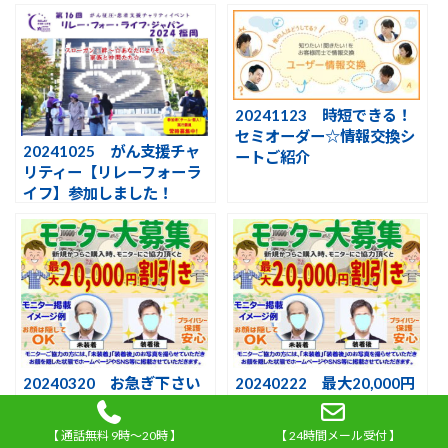
20241123 時短できる！
セミオーダー☆情報交換シ
20241025 がん支援チャ
ートご紹介
リティー【リレーフォーラ
イフ】参加しました！
20240320 お急ぎ下さい
20240222 最大20,000円
【最大２万円割引き★モニ
OFF【モニター大募集】絶
ター特典】もうすぐ終了
賛開催中！ビフォー・アフ
【 通話無料 9時～20時 】
【 24時間メール受付 】
3/31まで
ターご紹介