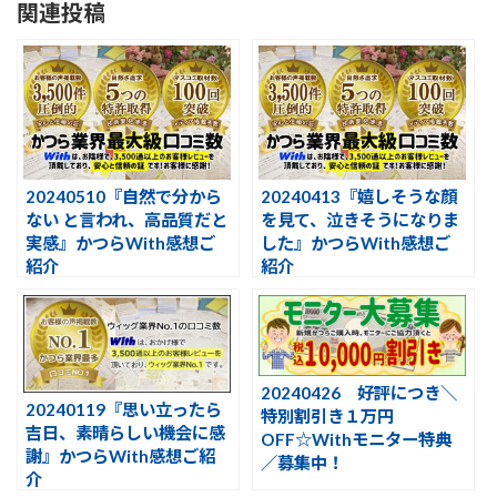
関連投稿
20240510『自然で分から
20240413『嬉しそうな顔
ない と言われ、高品質だと
を見て、泣きそうになりま
実感』かつらWith感想ご
した』かつらWith感想ご
紹介
紹介
20240426 好評につき＼
20240119『思い立ったら
特別割引き１万円
吉日、素晴らしい機会に感
OFF☆Withモニター特典
謝』かつらWith感想ご紹
／募集中！
介