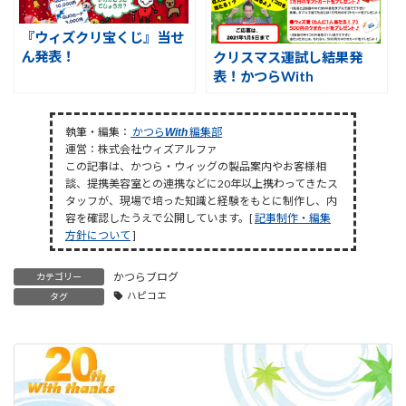
『ウィズクリ宝くじ』当せ
ん発表！
クリスマス運試し結果発
表！かつらWith
執筆・編集：
かつら
編集部
With
運営：株式会社ウィズアルファ
この記事は、かつら・ウィッグの製品案内やお客様相
談、提携美容室との連携などに20年以上携わってきたス
タッフが、現場で培った知識と経験をもとに制作し、内
容を確認したうえで公開しています。[
記事制作・編集
方針について
]
かつらブログ
カテゴリー
ハピコエ
タグ