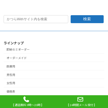
検索
ラインナップ
即納セミオーダー
オーダーメイド
医療用
男性用
女性用
価格表
店舗一覧
【 通話無料 9時～20時 】
【 24時間メール受付 】