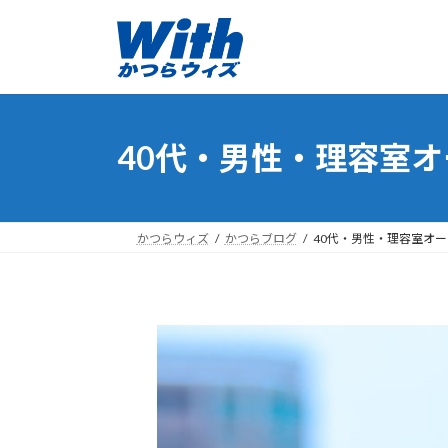
コ
ナ
ン
ビ
テ
ゲ
ン
ー
ツ
シ
へ
ョ
40代・男性・理容室オーナー
ス
ン
キ
に
ッ
移
プ
動
かつらウィズ
かつらブログ
40代・男性・理容室オーナー H