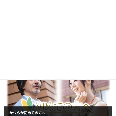
執筆・編集：
かつら
編集部
With
運営：株式会社ウィズアルファ
この記事は、かつら・ウィッグの製品案内やお客様相
談、提携美容室との連携などに20年以上携わってきたス
タッフが、現場で培った知識と経験をもとに制作し、内
容を確認したうえで公開しています。[
記事制作・編集
方針について
]
かつらブログ
カテゴリー
ヘアジョイ
タグ
かつらが初めての方へ