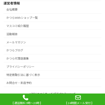
運営者情報
会社概要
かつらWithショップ一覧
マスコミ紹介履歴
活動報告
メールマガジン
かつらブログ
かつら代理店募集
プライバシーポリシー
特定商取引法に基づく表示
お問合せ・来店予約
c 2026 かつらウィズ All Rights Reserved.
【 通話無料 9時～20時 】
【 24時間メール受付 】