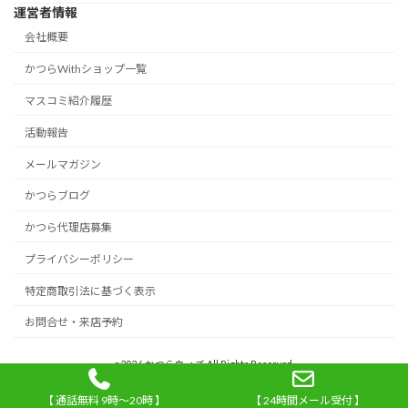
運営者情報
会社概要
かつらWithショップ一覧
マスコミ紹介履歴
活動報告
メールマガジン
かつらブログ
かつら代理店募集
プライバシーポリシー
特定商取引法に基づく表示
お問合せ・来店予約
c 2026 かつらウィズ All Rights Reserved.
【 通話無料 9時～20時 】
【 24時間メール受付 】