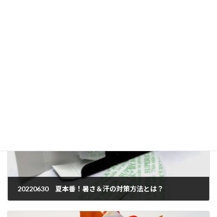
運営：株式会社ウィズアルファ
この記事は、かつら・ウィッグの製品案内やお客様相
談、提携美容室との連携などに20年以上携わってきたス
タッフが、現場で培った知識と経験をもとに制作し、内
容を確認したうえで公開しています。[
記事制作・編集
方針について
]
かつらブログ
カテゴリー
20220630 夏本番！暑さ＆汗の対策方法とは？
2022年6月30日