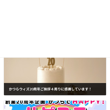
この記事は、かつら・ウィッグの製品案内やお客様相
談、提携美容室との連携などに20年以上携わってきたス
タッフが、現場で培った知識と経験をもとに制作し、内
容を確認したうえで公開しています。[
記事制作・編集
方針について
]
かつらブログ
カテゴリー
かつらウィズ20周年ご挨拶４周りに感謝しています！
2022年7月16日