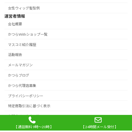
女性ウィッグ髪型例
運営者情報
会社概要
かつらWithショップ一覧
マスコミ紹介履歴
活動報告
メールマガジン
かつらブログ
かつら代理店募集
プライバシーポリシー
特定商取引法に基づく表示
お問合せ・来店予約
【 通話無料 9時～20時 】
【 24時間メール受付 】
c 2026 かつらウィズ All Rights Reserved.