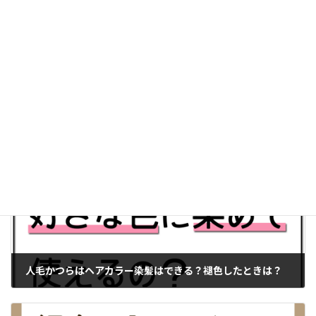
運営：株式会社ウィズアルファ
この記事は、かつら・ウィッグの製品案内やお客様相
談、提携美容室との連携などに20年以上携わってきたス
タッフが、現場で培った知識と経験をもとに制作し、内
容を確認したうえで公開しています。[
記事制作・編集
方針について
]
かつらの選びかた使いかた
カテゴリー
人毛かつらはヘアカラー染髪はできる？褪色したときは？
2019年9月9日